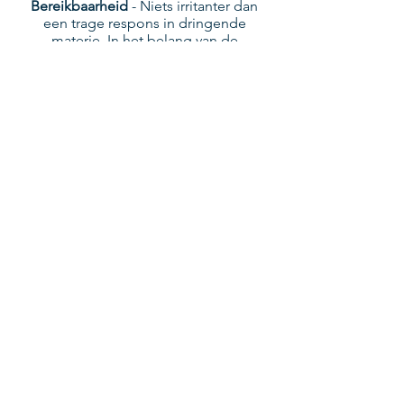
Bereikbaarheid
- Niets irritanter dan
een trage respons in dringende
materie. In het belang van de
efficiëntie en de transparantie over de
voortgang van uw zaak is de vlotte
bereikbaarheid en een snelle respons
van uw advocaat een belangrijk aspect.
Regelmatig contact per brief, mail of
telefoon is een teken van goed beheer
van uw dossier.
Persoonlijkheid
- Het is belangrijk dat u
zich op uw gemak voelt bij uw
advocaat. Een goede dynamiek in de
samenwerking met uw advocaat en
wederzijds respect voor elkaars positie
zal uw zaak vooruit helpen.
Meer info over
verbintenissenrecht
gewenst?