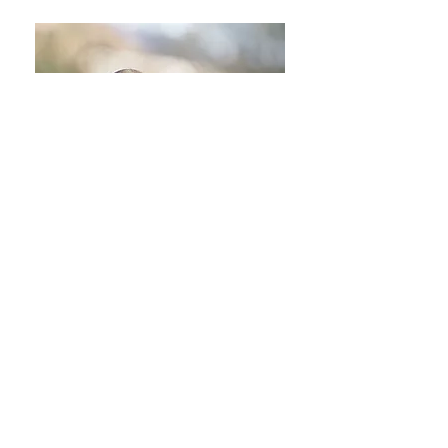
"Roodborstje"
Word altijd opgemerkt als het zich laat
zien
iedereen kent zijn naam
brengt meestal een glimlach in het
alledaagse
zijn zang wordt opgemerkt en gehoord
zijn inwendig kompas brengt hem
feilloos waar hij zijn wil overdag werkt
hij alleen