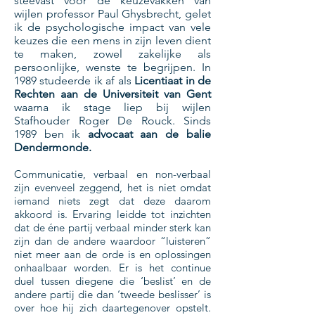
steevast voor de keuzevakken van
wijlen professor Paul Ghysbrecht, gelet
ik de psychologische impact van vele
keuzes die een mens in zijn leven dient
te maken, zowel zakelijke als
persoonlijke, wenste te begrijpen. In
1989 studeerde ik af als
Licentiaat in de
Rechten aan de Universiteit van Gent
waarna ik stage liep bij wijlen
Stafhouder Roger De Rouck. Sinds
1989 ben ik
advocaat aan de balie
Dendermonde.
Communicatie, verbaal en non-verbaal
zijn evenveel zeggend, het is niet omdat
iemand niets zegt dat deze daarom
akkoord is. Ervaring leidde tot inzichten
dat de éne partij verbaal minder sterk kan
zijn dan de andere waardoor “luisteren”
niet meer aan de orde is en oplossingen
onhaalbaar worden. Er is het continue
duel tussen diegene die ‘beslist’ en de
andere partij die dan ‘tweede beslisser’ is
over hoe hij zich daartegenover opstelt.